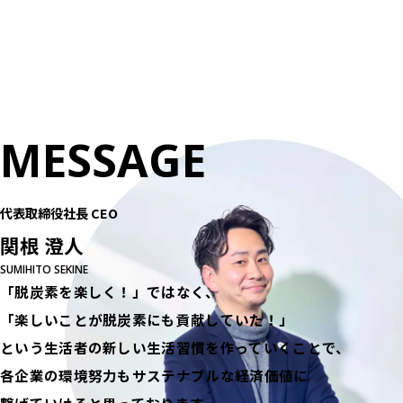
M
E
S
S
A
G
E
代表取締役社長 CEO
関根 澄人
SUMIHITO SEKINE
「脱炭素を楽しく！」ではなく、
「楽しいことが脱炭素にも貢献していた！」
という生活者の新しい生活習慣を作っていくことで、
各企業の環境努力もサステナブルな経済価値に