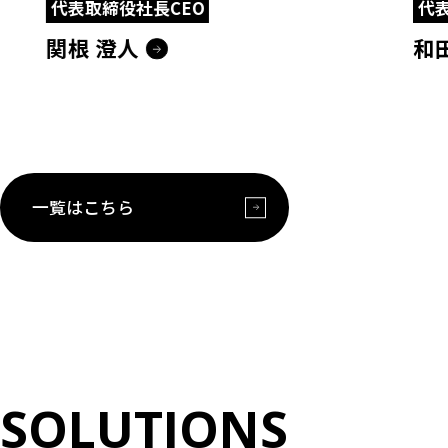
代表取締役社長CEO
代表
関根 澄人
和
一覧はこちら
S
O
L
U
T
I
O
N
S