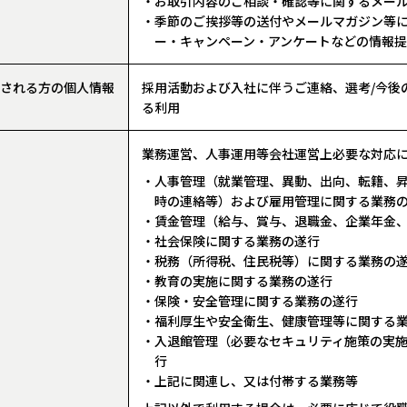
・お取引内容のご相談・確認等に関するメー
・季節のご挨拶等の送付やメールマガジン等
ー・キャンペーン・アンケートなどの情報
覧される方の個人情報
採用活動および入社に伴うご連絡、選考/今後
る利用
業務運営、人事運用等会社運営上必要な対応
・人事管理（就業管理、異動、出向、転籍、
時の連絡等）および雇用管理に関する業務
・賃金管理（給与、賞与、退職金、企業年金
・社会保険に関する業務の遂行
・税務（所得税、住民税等）に関する業務の
・教育の実施に関する業務の遂行
・保険・安全管理に関する業務の遂行
・福利厚生や安全衛生、健康管理等に関する
・入退館管理（必要なセキュリティ施策の実
行
・上記に関連し、又は付帯する業務等