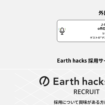
外
J-
of
5
ゲストの“デカ
Earth hacks 採用
採用について興味がある方