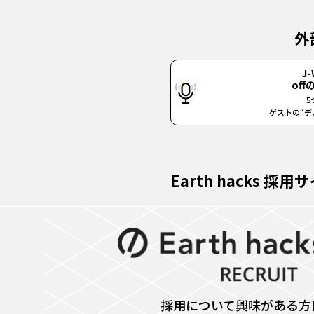
外
J-
of
5
ゲストの“デカ
Earth hacks 採用
採用について興味がある方