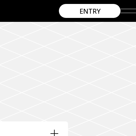
ENTRY
MESSAGE
SYNERGY
INTERVIEW
ROLES
WISHES
ENTRY