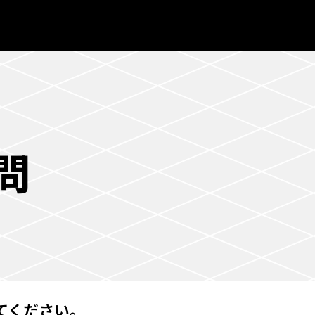
問
てください。