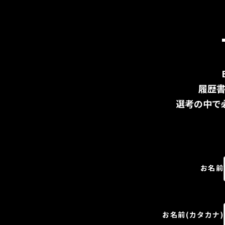
履歴
選考の中で
お名前
お名前(カタカナ)