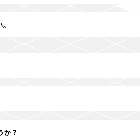
い。
うか？