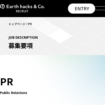
ENTRY
トップページ
PR
MESSAGE
SYNERGY
JOB DESCRIPTION
募集要項
INTERVIEW
ROLES
WISHES
PR
ENTRY
Public Relations