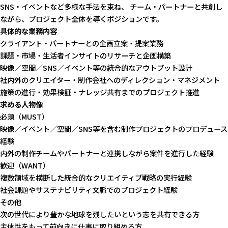
SNS・イベントなど多様な手法を束ね、 チーム・パートナーと共創し
ながら、プロジェクト全体を導くポジションです。
具体的な業務内容
クライアント・パートナーとの企画立案・提案業務
課題・市場・生活者インサイトのリサーチと企画構築
映像／空間／SNS／イベント等の統合的なアウトプット設計
社内外のクリエイター・制作会社へのディレクション・マネジメント
施策の進行・効果検証・ナレッジ共有までのプロジェクト推進
求める人物像
必須（MUST）
映像／イベント／空間／SNS等を含む制作プロジェクトのプロデュース
経験
内外の制作チームやパートナーと連携しながら案件を進行した経験
歓迎（WANT）
複数領域を横断した統合的なクリエイティブ戦略の実行経験
社会課題やサステナビリティ文脈でのプロジェクト経験
その他
次の世代により豊かな地球を残したいという志を共有できる方
主体性をもって前向きに仕事に取り組める方