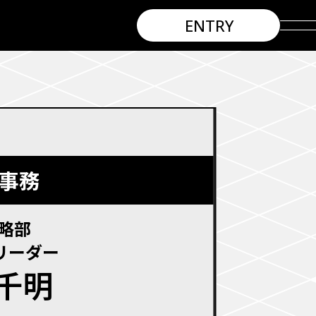
ENTRY
MESSAGE
SYNERGY
INTERVIEW
ROLES
 事務
WISHES
略部
リーダー
ENTRY
 千明