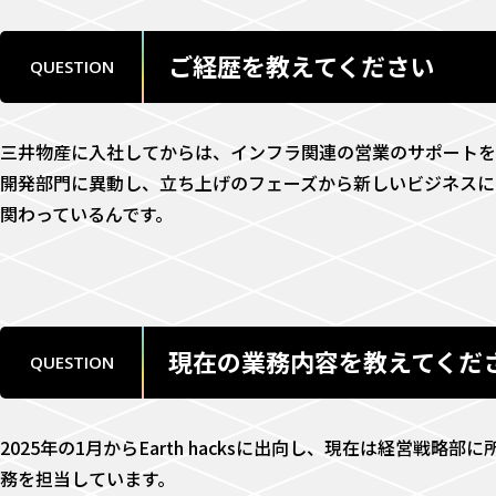
T
ご経歴を教えてください
QUESTION
E
三井物産に入社してからは、インフラ関連の営業のサポートを
R
開発部門に異動し、立ち上げのフェーズから新しいビジネスに関わ
関わっているんです。
V
I
現在の業務内容を教えてくだ
E
QUESTION
W
2025年の1月からEarth hacksに出向し、現在は経営
務を担当しています。